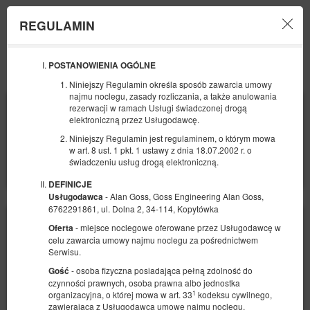
REGULAMIN
Menu
POSTANOWIENIA OGÓLNE
OFERTA
PROMOCJE
Niniejszy Regulamin określa sposób zawarcia umowy
najmu noclegu, zasady rozliczania, a także anulowania
POCZĄTEK
KONIEC
rezerwacji w ramach Usługi świadczonej drogą
09
elektroniczną przez Usługodawcę.
11
SIERPNIA
SIERPNIA
2026
2026
Niniejszy Regulamin jest regulaminem, o którym mowa
w art. 8 ust. 1 pkt. 1 ustawy z dnia 18.07.2002 r. o
LICZBA OSÓB
świadczeniu usług drogą elektroniczną.
2
FILTRY
DEFINICJE
- Alan Goss, Goss Engineering Alan Goss,
Usługodawca
6762291861, ul. Dolna 2, 34-114, Kopytówka
- miejsce noclegowe oferowane przez Usługodawcę w
Oferta
celu zawarcia umowy najmu noclegu za pośrednictwem
Serwisu.
- osoba fizyczna posiadająca pełną zdolność do
Gość
czynności prawnych, osoba prawna albo jednostka
1
organizacyjna, o której mowa w art. 33
kodeksu cywilnego,
zawierająca z Usługodawcą umowę najmu noclegu.