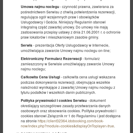
- czynność prawna, zawierana za
Umowa najmu noclegu
pośrednictwem Serwisu z chwilą potwierdzenia rezerwacji,
regulująca ogół wzajemnych praw i obowiązków
Usługodawcy i Gościa. Niniejszy Regulamin stanowi
integralną część zawartej umowy. Do umowy nie mają
zastosowania przepisy ustawy z dnia 21.06.2001 r. o ochronie
praw lokatorów i mieszkaniowym zasobie gminy.
- prezentacja Oferty Usługodawcy w Internecie,
Serwis
Rubin
umożliwiająca zawarcie Umowy najmu noclegu on-line;
Oferta wyróżniona
- formularz
Elektroniczny Formularz Rezerwacji
zamieszczony w Serwisie umożliwiający zawarcie Umowy
Dostępna liczba: 1
najmu noclegu;
2
6 osób
pow. 30,00 m
2 sypialnie
- całkowita cena usługi wskazana
Całkowita Cena Usługi
1 łóżko podwójne (Double), 1 łóżko podwójne (Double), 2 łóżka
podczas dokonywania rezerwacji, obejmująca wszelkie
pojedyncze (Single) - do decyzji gościa, 1 sofa rozkładana (Sofa
Bed)
należności wynikające z zawartej Umowy najmu noclegu z
tytułu podatków i wszelkich danin publicznych.
1 400,00 zł
- dokument
Polityka prywatności i cookies Serwisu
2 osoby / 2 noce
określający szczegółowe zasady przetwarzania danych
osobowych oraz stosowania cookies. Polityka prywatności i
cookies stanowi Załącznik nr 1 do Regulaminu i jest dostępna
na stronie
https://client32364.idobooking.com/book-
Udostępnij
Szczegóły
Dostępność
now/index.php?module=cookies&displayOnToplayer=true
.
Pokaż oferty