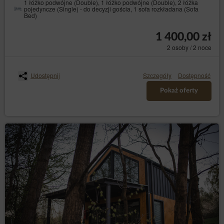
1 łóżko podwójne (Double), 1 łóżko podwójne (Double), 2 łóżka
Przedmiotem Umowy jest najem miejsca noclegowego
pojedyncze (Single) - do decyzji gościa, 1 sofa rozkładana (Sofa
Bed)
oferowanego przez Usługodawcę za pośrednictwem
Serwisu. Do zawarcia umowy dochodzi za
pośrednictwem Elektronicznego Formularza Rezerwacji
1 400,00 zł
w kolejnych nastepujących po sobie krokach - dokładne
2 osoby / 2 noce
oznaczenie przez Gościa terminu rozpoczęcia i
zakończenia pobytu, dokonanie wyboru miejsca
noclegowego, zadeklarowanie liczby osób,
Udostępnij
Szczegóły
Dostępność
Po podaniu przez Gościa wszystkich niezbędnych
danych, wyświetlone zostanie podsumowanie
Pokaż oferty
rezerwacji. W celu złożenia rezerwacji konieczne jest
podanie w Elektronicznym formularzu rezerwacji danych
osobowych oznaczonych jako obowiązkowe, dokonanie
akceptacji treści Regulaminu, wysłanie rezerwacji
poprzez naciśnięcie przycisku [Złóż zamówienie].
Umowę najmu noclegu uważa się za zawartą w chwili
przyjęcia przez Usługodawcę Elektronicznego
Formularza Rezerwacji, czego potwierdzeniem jest
wyświetlenie komunikatu potwierdzającego przyjęcie
rezerwacji i podanie jej numeru.
Po zawarciu umowy Gość otrzymuje wiadomość e-mail
zawierającą potwierdzenie zawartej umowy wraz ze
wskazaniem jej wszystkich istotnych postanowień, w
szczególności określeniu Całkowitej Ceny Usługi,