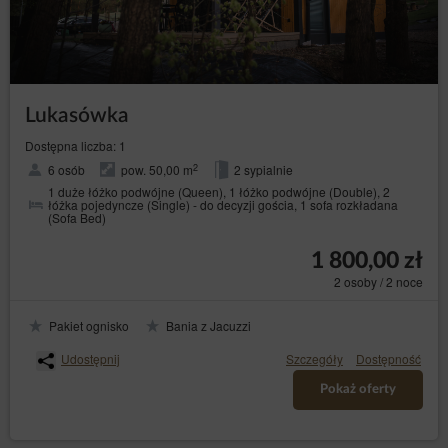
terminu i sposobu płatności oraz warunków przyjęcia i
anulowania rezerwacji. W przypadku wymagania
przedpłaty wskazany jest termin jej uiszczenia wraz z
informacją o skutkach bezskutecznego upływu terminu
zapłaty. Braku zapłaty przedpłaty w terminie wskazanym
w wiadomości e-mail powoduje anulowanie rezerwacji i
odstąpienie przez Usługodawcę od zawartej Umowy
Lukasówka
najmu noclegu bez wyznaczenia dodatkowego terminu
na spełnienie świadczenia.
Dostępna liczba: 1
Niedowolne jest oddawanie miejsca noclegowego
2
6 osób
pow. 50,00 m
2 sypialnie
bedącego przedmiotem Oferty w podnajem oraz
1 duże łóżko podwójne (Queen), 1 łóżko podwójne (Double), 2
przekazywania lub udostępniania osobom trzecim.
łóżka pojedyncze (Single) - do decyzji gościa, 1 sofa rozkładana
(Sofa Bed)
ANULOWANIE I ZMIANA REZERWACJI
1 800,00 zł
Nie wykonanie czynności opisanych w wiadomości
zawierającej potwierdzenie o przyjęciu rezerwacji w
2 osoby / 2 noce
wymaganym terminie powoduje automatyczne
anulowanie rezerwacji i odstąpienie przez Usługodawcę
Pakiet ognisko
Bania z Jacuzzi
od zawartej Umowy bez wyznaczenia dodatkowego
terminu na spełnienie świadczenia.
Udostępnij
Szczegóły
Dostępność
Anulowanie lub zmiana rezerwacji są możliwe poprzez
link zawarty w e-mailu lub przez kontakt z Obsługą.
Pokaż oferty
Skorzystanie z linku w e-mailu umożliwia automatyczne,
natychmiastowe anulowanie rezerwacji na warunkach
zaakceptowanych w procesie składania zamówienia w